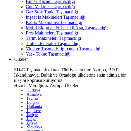
Buhar Kazanı Taşımacılığı
Cnc Makinesi Taşımacılığı
Gaz Stok Tankı Taşımacılığı
İnşaat İş Makineleri Taşımacılığı
Kablo Makararası Taşımacılığı
Mobil Ekipman & Lastikli Araç Taşımacılığı
Pres Makineleri Taşımacılığı
Tarım Makineleri Taşımacılığı
Trafo - Jeneratör Taşımacılığı
Vinç ve Taşıma Ekipmanları Taşımacılığı
Yat - Tekne Taşımacılığı
Ülkeler
SD-C Taşımacılık olarak Türkiye'den tüm Avrupa, BDT,
İskandinavya, Baltık ve Ortadoğu ülkelerine sizin adınıza bir
ulaşım köprüsü kuruyoruz.
Hizmet Verdiğimiz Avrupa Ülkeleri
Türkiye
Almanya
Fransa
Belçika
Hollanda
İngiltere
İsviçre
İtalya
Çekya
Slovakya