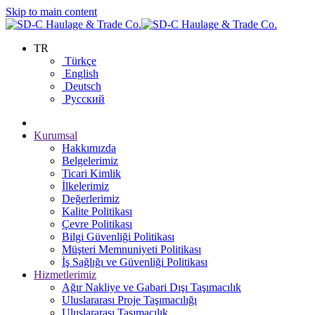
Skip to main content
TR
Türkçe
English
Deutsch
Русский
Kurumsal
Hakkımızda
Belgelerimiz
Ticari Kimlik
İlkelerimiz
Değerlerimiz
Kalite Politikası
Çevre Politikası
Bilgi Güvenliği Politikası
Müşteri Memnuniyeti Politikası
İş Sağlığı ve Güvenliği Politikası
Hizmetlerimiz
Ağır Nakliye ve Gabari Dışı Taşımacılık
Uluslararası Proje Taşımacılığı
Uluslararası Taşımacılık