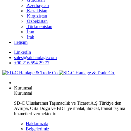
Gürcistan
Azerbaycan
Kazakistan
Kırgızistan
Özbekistan
Türkmenistan
İran
Irak
İletişim
LinkedIn
sales@sdchaulage.com
+90 216 594 29 77
Kurumsal
Kurumsal
SD-C Uluslararası Taşımacılık ve Ticaret A.Ş Türkiye den
Avrupa, Orta Doğu ve BDT ye ithalat, ihracat, transit taşıma
hizmetleri vermektedir.
Hakkımızda
Belgelerimiz