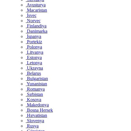
Avusturya
Macaristan
İsveç
Norveç
Finlandiya
Danimarka
İspanya
Portekiz
Polonya
Litvanya
Estonya
Letonya
Ukrayna
Belarus
Bulgaristan
Yunanistan
Romanya
Sırbistan
Kosova
Makedonya
Bosna Hersek
Hırvatistan
Slovenya
Rusya