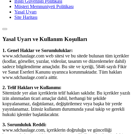
Bilgi Güvenliği Politikası
Müşteri Memnuniyeti Politikası
Yasal Uyarı
Site Haritası
Yasal Uyarı ve Kullanım Koşulları
1. Genel Haklar ve Sorumluluklar:
www.sdchaulage.com web sitesi ve bu sitede bulunan tüm içerikler
(kodlar, görseller, yazılar, videolar, tasarım ve düzenlemeler dahil)
sadece bilgilendirme amaçlıdır. Bu site ve içeriği, 5846 sayılı Fikir
ve Sanat Eserleri Kanunu uyarınca korunmaktadır. Tüm hakları
www.sdchaulage.com'a aittir.
2. Telif Hakları ve Kullanımı:
Sitemizde yer alan içeriklerin telif hakları saklıdır. Bu içerikler yazılı
izin alınmadan ticari amaçlar dahil, herhangi bir şekilde
kopyalanamaz, dağıtılamaz, değiştirilemez veya başka bir yerde
yayınlanamaz. İzinsiz kullanım durumunda yasal takip ve gerekli
hukuki işlemler başlatılacaktır.
3. Sorumluluk Reddi:
www.sdchaulage.com, içeriklerin doğruluğu ve güncelliği