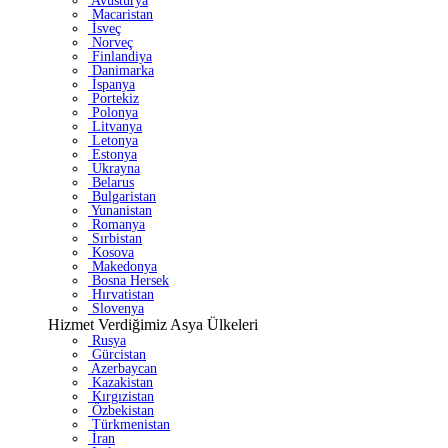
Avusturya
Macaristan
İsveç
Norveç
Finlandiya
Danimarka
İspanya
Portekiz
Polonya
Litvanya
Letonya
Estonya
Ukrayna
Belarus
Bulgaristan
Yunanistan
Romanya
Sırbistan
Kosova
Makedonya
Bosna Hersek
Hırvatistan
Slovenya
Hizmet Verdiğimiz Asya Ülkeleri
Rusya
Gürcistan
Azerbaycan
Kazakistan
Kırgızistan
Özbekistan
Türkmenistan
İran