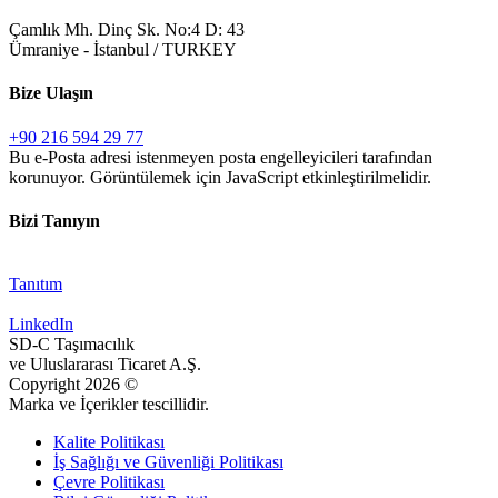
Çamlık Mh. Dinç Sk. No:4 D: 43
Ümraniye - İstanbul / TURKEY
Bize Ulaşın
+90 216 594 29 77
Bu e-Posta adresi istenmeyen posta engelleyicileri tarafından
korunuyor. Görüntülemek için JavaScript etkinleştirilmelidir.
Bizi Tanıyın
Tanıtım
LinkedIn
SD-C Taşımacılık
ve Uluslararası Ticaret A.Ş.
Copyright
2026
©
Marka ve İçerikler tescillidir.
Kalite Politikası
İş Sağlığı ve Güvenliği Politikası
Çevre Politikası