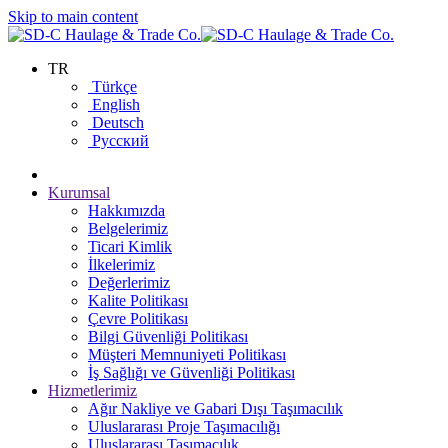
Skip to main content
TR
Türkçe
English
Deutsch
Русский
Kurumsal
Hakkımızda
Belgelerimiz
Ticari Kimlik
İlkelerimiz
Değerlerimiz
Kalite Politikası
Çevre Politikası
Bilgi Güvenliği Politikası
Müşteri Memnuniyeti Politikası
İş Sağlığı ve Güvenliği Politikası
Hizmetlerimiz
Ağır Nakliye ve Gabari Dışı Taşımacılık
Uluslararası Proje Taşımacılığı
Uluslararası Taşımacılık