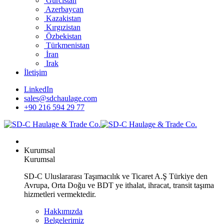
Gürcistan
Azerbaycan
Kazakistan
Kırgızistan
Özbekistan
Türkmenistan
İran
Irak
İletişim
LinkedIn
sales@sdchaulage.com
+90 216 594 29 77
Kurumsal
Kurumsal
SD-C Uluslararası Taşımacılık ve Ticaret A.Ş Türkiye den
Avrupa, Orta Doğu ve BDT ye ithalat, ihracat, transit taşıma
hizmetleri vermektedir.
Hakkımızda
Belgelerimiz