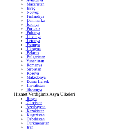
Avusturya
Macaristan
İsveç
Norveç
Finlandiya
Danimarka
İspanya
Portekiz
Polonya
Litvanya
Letonya
Estonya
Ukrayna
Belarus
Bulgaristan
Yunanistan
Romanya
Sırbistan
Kosova
Makedonya
Bosna Hersek
Hırvatistan
Slovenya
Hizmet Verdiğimiz Asya Ülkeleri
Rusya
Gürcistan
Azerbaycan
Kazakistan
Kırgızistan
Özbekistan
Türkmenistan
İran