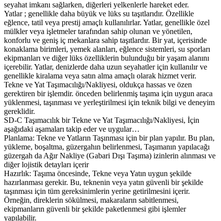
seyahat imkanı sağlarken, diğerleri yelkenlerle hareket eder.
Yatlar ; genellikle daha büyük ve lüks su taşıtlarıdır. Özellikle
eğlence, tatil veya prestij amaçlı kullanılırlar. Yatlar, genellikle özel
mülkler veya işletmeler tarafından sahip olunan ve yönetilen,
konforlu ve geniş iç mekanlara sahip taşıtlardır. Bir yat, içerisinde
konaklama birimleri, yemek alanları, eğlence sistemleri, su sporları
ekipmanları ve diğer lüks özelliklerin bulunduğu bir yaşam alanını
içerebilir. Yatlar, denizlerde daha uzun seyahatler için kullanılır ve
genellikle kiralama veya satın alma amaçlı olarak hizmet verir.
Tekne ve Yat Taşımacılığı/Nakliyesi, oldukça hassas ve özen
gerektiren bir işlemdir. önceden belirlenmiş taşıma için uygun araca
yüklenmesi, taşınması ve yerleştirilmesi için teknik bilgi ve deneyim
gereklidir.
SD-C Taşımacılık bir Tekne ve Yat Taşımacılığı/Nakliyesi, İçin
aşağıdaki aşamaları takip eder ve uygular…
Planlama: Tekne ve Yatların Taşınması için bir plan yapılır. Bu plan,
yükleme, boşaltma, güzergahın belirlenmesi, Taşımanın yapılacağı
güzergah da Ağır Nakliye (Gabari Dışı Taşıma) izinlerin alınması ve
diğer lojistik detayları içerir
Hazırlık: Taşıma öncesinde, Tekne veya Yatın uygun şekilde
hazırlanması gerekir. Bu, teknenin veya yatın güvenli bir şekilde
taşınması için tüm gereksinimlerin yerine getirilmesini içerir.
Örneğin, direklerin sökülmesi, makaraların sabitlenmesi,
ekipmanların güvenli bir şekilde paketlenmesi gibi işlemler
yapılabilir.