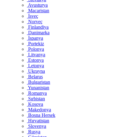
Avusturya
Macaristan
İsveç
Norveç
Finlandiya
Danimarka
İspanya
Portekiz
Polonya
Litvanya
Estonya
Letonya
Ukrayna
Belarus
Bulgaristan
Yunanistan
Romanya
Sırbistan
Kosova
Makedonya
Bosna Hersek
Hırvatistan
Slovenya
Rusya