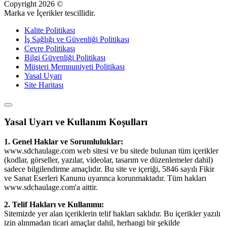
Copyright
2026
©
Marka ve İçerikler tescillidir.
Kalite Politikası
İş Sağlığı ve Güvenliği Politikası
Çevre Politikası
Bilgi Güvenliği Politikası
Müşteri Memnuniyeti Politikası
Yasal Uyarı
Site Haritası
Yasal Uyarı ve Kullanım Koşulları
1. Genel Haklar ve Sorumluluklar:
www.sdchaulage.com web sitesi ve bu sitede bulunan tüm içerikler
(kodlar, görseller, yazılar, videolar, tasarım ve düzenlemeler dahil)
sadece bilgilendirme amaçlıdır. Bu site ve içeriği, 5846 sayılı Fikir
ve Sanat Eserleri Kanunu uyarınca korunmaktadır. Tüm hakları
www.sdchaulage.com'a aittir.
2. Telif Hakları ve Kullanımı:
Sitemizde yer alan içeriklerin telif hakları saklıdır. Bu içerikler yazılı
izin alınmadan ticari amaçlar dahil, herhangi bir şekilde