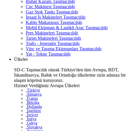
Buhar Kazanı Taşımacılığı
Cnc Makinesi Taşımacılığı
Gaz Stok Tankı Taşımacılığı
İnşaat İş Makineleri Taşımacılığı
Kablo Makararası Taşımacılığı
Mobil Ekipman & Lastikli Araç Taşımacılığı
Pres Makineleri Taşımacılığı
Tarım Makineleri Taşımacılığı
Trafo - Jeneratör Taşımacılığı
Vinç ve Taşıma Ekipmanları Taşımacılığı
Yat - Tekne Taşımacılığı
Ülkeler
SD-C Taşımacılık olarak Türkiye'den tüm Avrupa, BDT,
İskandinavya, Baltık ve Ortadoğu ülkelerine sizin adınıza bir
ulaşım köprüsü kuruyoruz.
Hizmet Verdiğimiz Avrupa Ülkeleri
Türkiye
Almanya
Fransa
Belçika
Hollanda
İngiltere
İsviçre
İtalya
Çekya
Slovakya