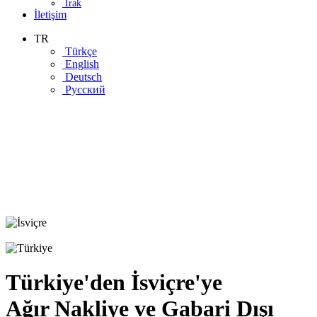
Irak
İletişim
TR
Türkçe
English
Deutsch
Русский
Türkiye'den İsviçre'ye
Ağır Nakliye ve Gabari Dışı