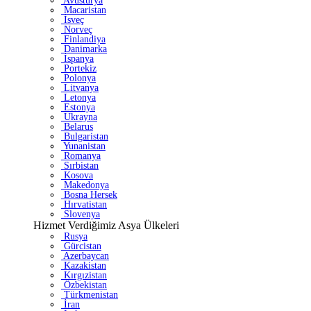
Avusturya
Macaristan
İsveç
Norveç
Finlandiya
Danimarka
İspanya
Portekiz
Polonya
Litvanya
Letonya
Estonya
Ukrayna
Belarus
Bulgaristan
Yunanistan
Romanya
Sırbistan
Kosova
Makedonya
Bosna Hersek
Hırvatistan
Slovenya
Hizmet Verdiğimiz Asya Ülkeleri
Rusya
Gürcistan
Azerbaycan
Kazakistan
Kırgızistan
Özbekistan
Türkmenistan
İran