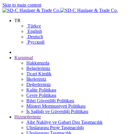
Skip to main content
TR
Türkçe
English
Deutsch
Русский
Kurumsal
Hakkımızda
Belgelerimiz
Ticari Kimlik
İlkelerimiz
Değerlerimiz
Kalite Politikası
Çevre Politikası
Bilgi Güvenliği Politikası
Müşteri Memnuniyeti Politikası
İş Sağlığı ve Güvenliği Politikası
Hizmetlerimiz
Ağır Nakliye ve Gabari Dışı Taşımacılık
Uluslararası Proje Taşımacılığı
Uluslararası Taşımacılık