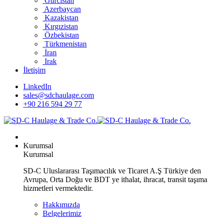
Gürcistan
Azerbaycan
Kazakistan
Kırgızistan
Özbekistan
Türkmenistan
İran
Irak
İletişim
LinkedIn
sales@sdchaulage.com
+90 216 594 29 77
Kurumsal
Kurumsal
SD-C Uluslararası Taşımacılık ve Ticaret A.Ş Türkiye den
Avrupa, Orta Doğu ve BDT ye ithalat, ihracat, transit taşıma
hizmetleri vermektedir.
Hakkımızda
Belgelerimiz