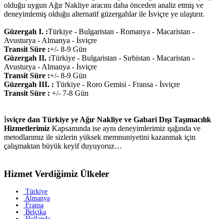
olduğu uygun Ağır Nakliye aracını daha önceden analiz etmiş ve
deneyimlemiş olduğu alternatif güzergahlar ile İsviçre ye ulaştırır.
Güzergah I. :
Türkiye - Bulgaristan - Romanya - Macaristan -
Avusturya - Almanya - İsviçre
Transit Süre :
+/- 8-9 Gün
Güzergah II. :
Türkiye - Bulgaristan - Sırbistan - Macaristan -
Avusturya - Almanya - İsviçre
Transit Süre :
+/- 8-9 Gün
Güzergah III. :
Türkiye - Roro Gemisi - Fransa - İsviçre
Transit Süre :
+/- 7-8 Gün
İ
sviçre dan Türkiye ye Ağır Nakliye ve Gabari Dışı Taşımacılık
Hizmetlerimiz
Kapsamında ise aynı deneyimlerimiz ışığında ve
metodlarımız ile sizlerin yüksek memnuniyetini kazanmak için
çalışmaktan büyük keyif duyuyoruz…
Hizmet Verdiğimiz Ülkeler
Türkiye
Almanya
Fransa
Belçika
Hollanda