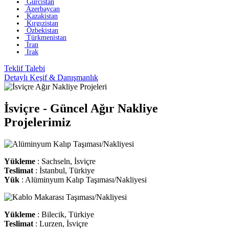
Gürcistan
Azerbaycan
Kazakistan
Kırgızistan
Özbekistan
Türkmenistan
İran
Irak
Teklif Talebi
Detaylı Keşif & Danışmanlık
İsviçre - Güncel Ağır Nakliye
Projelerimiz
Yükleme
: Sachseln, İsviçre
Teslimat
: İstanbul, Türkiye
Yük
: Alüminyum Kalıp Taşıması/Nakliyesi
Yükleme
: Bilecik, Türkiye
Teslimat
: Lurzen, İsviçre