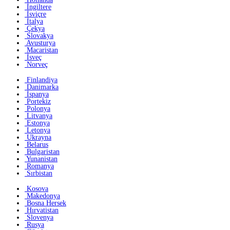
İngiltere
İsviçre
İtalya
Çekya
Slovakya
Avusturya
Macaristan
İsveç
Norveç
Finlandiya
Danimarka
İspanya
Portekiz
Polonya
Litvanya
Estonya
Letonya
Ukrayna
Belarus
Bulgaristan
Yunanistan
Romanya
Sırbistan
Kosova
Makedonya
Bosna Hersek
Hırvatistan
Slovenya
Rusya