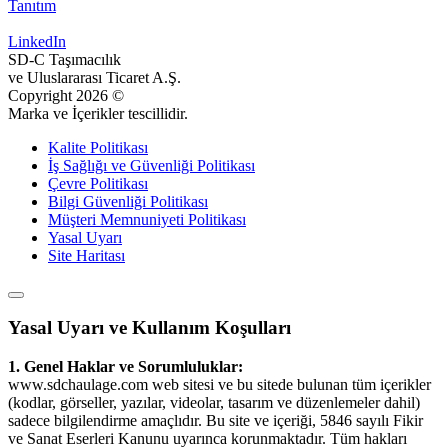
Tanıtım
LinkedIn
SD-C Taşımacılık
ve Uluslararası Ticaret A.Ş.
Copyright
2026
©
Marka ve İçerikler tescillidir.
Kalite Politikası
İş Sağlığı ve Güvenliği Politikası
Çevre Politikası
Bilgi Güvenliği Politikası
Müşteri Memnuniyeti Politikası
Yasal Uyarı
Site Haritası
Yasal Uyarı ve Kullanım Koşulları
1. Genel Haklar ve Sorumluluklar:
www.sdchaulage.com web sitesi ve bu sitede bulunan tüm içerikler
(kodlar, görseller, yazılar, videolar, tasarım ve düzenlemeler dahil)
sadece bilgilendirme amaçlıdır. Bu site ve içeriği, 5846 sayılı Fikir
ve Sanat Eserleri Kanunu uyarınca korunmaktadır. Tüm hakları