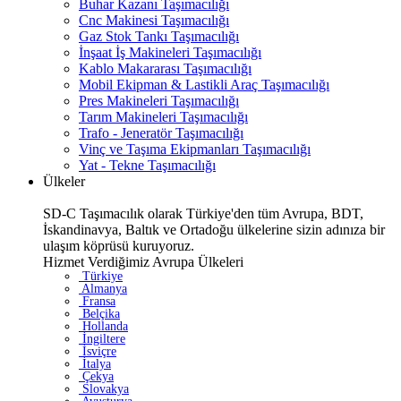
Buhar Kazanı Taşımacılığı
Cnc Makinesi Taşımacılığı
Gaz Stok Tankı Taşımacılığı
İnşaat İş Makineleri Taşımacılığı
Kablo Makararası Taşımacılığı
Mobil Ekipman & Lastikli Araç Taşımacılığı
Pres Makineleri Taşımacılığı
Tarım Makineleri Taşımacılığı
Trafo - Jeneratör Taşımacılığı
Vinç ve Taşıma Ekipmanları Taşımacılığı
Yat - Tekne Taşımacılığı
Ülkeler
SD-C Taşımacılık olarak Türkiye'den tüm Avrupa, BDT,
İskandinavya, Baltık ve Ortadoğu ülkelerine sizin adınıza bir
ulaşım köprüsü kuruyoruz.
Hizmet Verdiğimiz Avrupa Ülkeleri
Türkiye
Almanya
Fransa
Belçika
Hollanda
İngiltere
İsviçre
İtalya
Çekya
Slovakya