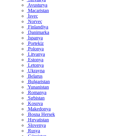
Avusturya
Macaristan
İsveç
Norveç
Finlandiya
Danimarka
İspanya
Portekiz
Polonya
Litvanya
Estonya
Letonya
Ukrayna
Belarus
Bulgaristan
Yunanistan
Romanya
Sırbistan
Kosova
Makedonya
Bosna Hersek
Hırvatistan
Slovenya
Rusya