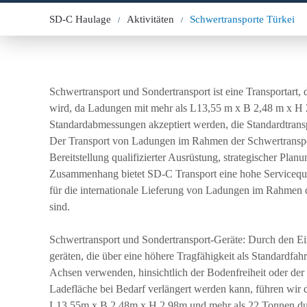
SD-C Haulage
Aktivitäten
Schwertransporte Türkei
Schwertransport und Sondertransport ist eine Transportart, 
wird, da Ladungen mit mehr als L13,55 m x B 2,48 m x H 2
Standardabmessungen akzeptiert werden, die Standardtrans
Der Transport von Ladungen im Rahmen der Schwertransport
Bereitstellung qualifizierter Ausrüstung, strategischer Plan
Zusammenhang bietet SD-C Transport eine hohe Servicequa
für die internationale Lieferung von Ladungen im Rahmen d
sind.
Schwertransport und Sondertransport-Geräte: Durch den Ein
geräten, die über eine höhere Tragfähigkeit als Standardf
Achsen verwenden, hinsichtlich der Bodenfreiheit oder der
Ladefläche bei Bedarf verlängert werden kann, führen wi
L13,55m x B 2,48m x H 2,98m und mehr als 22 Tonnen dur