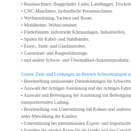
• Baumaschinen: Baggerlader, Lader, Landbagger, Trocke
• CNC-Maschinen, hydraulische Pressmaschinen.
• Werftausrüstung, Yachten und Boote.
• Mobilheime, Wohncontainer.
• Förderbänder, industrielle Klimaanlagen, Industrieöfen.
• Spulen für Kabel- und Stahlbänder.
• Eisen-, Stahl- und Glasfaserrohre.
• Gummirad- und Raupenfahrzeuge.
• und andere Schwer- und Übermaßlast-/Industrieprodukte.
Unsere Ziele und Leistungen im Bereich Schwertransport u
• Bereitstellung umfassender Dienstleistungen für Schwertr
• Auswahl der richtigen Ausrüstung und des richtigen Fahr
• Auswahl und Befestigung der Ausrüstung zur Befestigung
transportierenden Ladung.
• Bereitstellung von Unterstützung mit Kränen und andere
unter Mitwirkung der Kunden.
• Unterstützung bei internationalen Export- und Importzollv
• Erstellen der idealen Route für die Größe und das Gewic