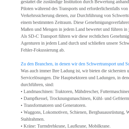
gestattet die zuständige Institution durch Bewertung anha
Piloten während des Transports und erforderlichenfalls von
Verkehrssicherung dienen, zur Durchführung von Schwertra
einem bestimmten Zeitraum. Diese Genehmigungsverfahren
Maßen und Mengen in jedem Land bewertet und führen in j
Als SD-C Transport führen wir diese rechtlichen Genehmigu
Agenturen in jedem Land durch und schließen unsere Schwe
Fehler-Fokussierung ab.
Zu den Branchen, in denen wir den Schwertransport und So
Was auch immer Ihre Ladung ist, wir bieten die sichersten 
Servicelösungen. Die Hauptsektoren und Ladungen, in dene
durchführen, sind:
• Landmaschinen: Traktoren, Mähdrescher, Futtermaschinen
• Dampfkessel, Trocknungsmaschinen, Kühl- und Gefrie
• Transformatoren und Generatoren.
• Waggons, Lokomotiven, Schienen, Bergbauausrüstung, Wi
Stahlrahmen.
• Kräne: Turmdrehkrane, Laufkrane, Mobilkrane.