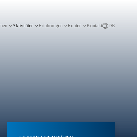
LinkedIn
sales@sdchaulage.com
+90 216 594 29 77
hmen
Aktivitäten
Erfahrungen
Routen
Kontakt
DE