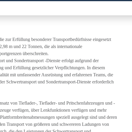
die zur Erfüllung besonderer Transportbedürfnisse eingesetzt
,98 m und 22 Tonnen, die als internationale
portgrenzen überschreiten.
 und Sondertransport -Dienste erfolgt aufgrund der
ung und Erfüllung gesetzlicher Verpflichtungen. In diesem
lität mit umfassender Ausrüstung und erfahrenen Teams, die
er Schwertransport und Sondertransport-Dienste erforderlich
satz von Tieflader-, Tieflader- und Pritschenfahrzeugen und -
ahrzeuge verfügen, über Lenkfunktionen verfügen und mehr
 Plattformbreitenabmessungen speziell ausgelegt sind und deren
r den Transport von größeren und schwereren Ladungen von
ch, die den Leistungen der Schwertransport und