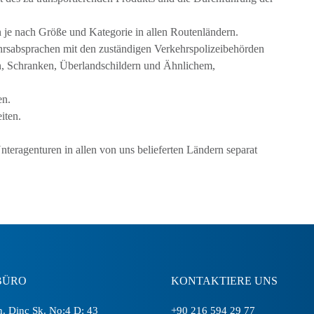
n je nach Größe und Kategorie in allen Routenländern.
ehrsabsprachen mit den zuständigen Verkehrspolizeibehörden
n, Schranken, Überlandschildern und Ähnlichem,
en.
iten.
teragenturen in allen von uns belieferten Ländern separat
BÜRO
KONTAKTIERE UNS
. Dinç Sk. No:4 D: 43
+90 216 594 29 77