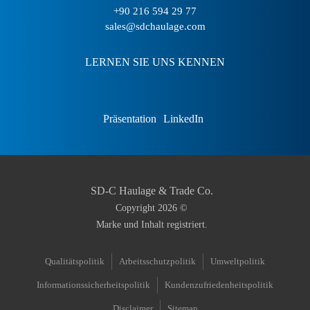
+90 216 594 29 77
sales@sdchaulage.com
LERNEN SIE UNS KENNEN
Präsentation
LinkedIn
SD-C Haulage & Trade Co.
Copyright
2026
©
Marke und Inhalt registriert.
Qualitätspolitik
Arbeitsschutzpolitik
Umweltpolitik
Informationssicherheitspolitik
Kundenzufriedenheitspolitik
Disclaimer
Sitemap