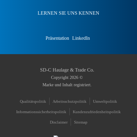
LERNEN SIE UNS KENNEN
Präsentation
LinkedIn
SD-C Haulage & Trade Co.
Copyright
2026
©
Marke und Inhalt registriert.
Qualitätspolitik
Arbeitsschutzpolitik
Umweltpolitik
Informationssicherheitspolitik
Kundenzufriedenheitspolitik
Disclaimer
Sitemap