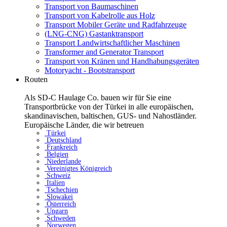
Transport von Baumaschinen
Transport von Kabelrolle aus Holz
Transport Mobiler Geräte und Radfahrzeuge
(LNG-CNG) Gastanktransport
Transport Landwirtschaftlicher Maschinen
Transformer and Generator Transport
Transport von Kränen und Handhabungsgeräten
Motoryacht - Bootstransport
Routen
Als SD-C Haulage Co. bauen wir für Sie eine
Transportbrücke von der Türkei in alle europäischen,
skandinavischen, baltischen, GUS- und Nahostländer.
Europäische Länder, die wir betreuen
Türkei
Deutschland
Frankreich
Belgien
Niederlande
Vereinigtes Königreich
Schweiz
Italien
Tschechien
Slowakei
Österreich
Ungarn
Schweden
Norwegen