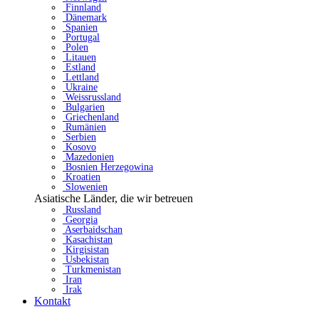
Finnland
Dänemark
Spanien
Portugal
Polen
Litauen
Estland
Lettland
Ukraine
Weissrussland
Bulgarien
Griechenland
Rumänien
Serbien
Kosovo
Mazedonien
Bosnien Herzegowina
Kroatien
Slowenien
Asiatische Länder, die wir betreuen
Russland
Georgia
Aserbaidschan
Kasachistan
Kirgisistan
Usbekistan
Turkmenistan
Iran
Irak
Kontakt