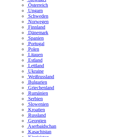
Österreich
Ungarn
Schweden
Norwegen
Finnland
Dänemark
Spanien
Portugal
Polen
Litauen
Estland
Lettland
Ukraine
Weißrussland
Bulgarien
Griechenland
Rumänien
Serbien
Slowenien
Kroatien
Russland
Georgien
Aserbaidschan
Kasachistan