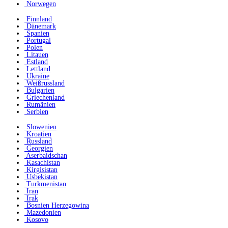
Norwegen
Finnland
Dänemark
Spanien
Portugal
Polen
Litauen
Estland
Lettland
Ukraine
Weißrussland
Bulgarien
Griechenland
Rumänien
Serbien
Slowenien
Kroatien
Russland
Georgien
Aserbaidschan
Kasachistan
Kirgisistan
Usbekistan
Turkmenistan
Iran
Irak
Bosnien Herzegowina
Mazedonien
Kosovo