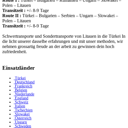
Route I :
Türkei – Bulgarien – Rumänien – Ungarn – Slowakei –
Polen – Litauen
Transitzeit :
+/- 8-9 Tage
Route II :
Türkei – Bulgarien – Serbien – Ungarn – Slowakei –
Polen – Litauen
Transitzeit :
+/- 8-9 Tage
Schwertransporte und Sondertransporte von Litauen in die Türkei In
die licht unserer dasselbe erfahrungen und mit unser methoden, wir
nehmen grossartig freude an der arbeit zu gewinnen dein hoch
zufriedenheit.
Einsatzländer
Türkei
Deutschland
Frankreich
Belgien
Niederlande
England
Schweiz
Italien
Tschechien
Slowakei
Österreich
Ungarn
Schweden