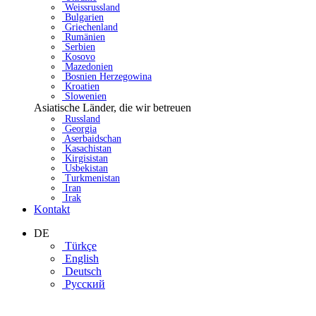
Weissrussland
Bulgarien
Griechenland
Rumänien
Serbien
Kosovo
Mazedonien
Bosnien Herzegowina
Kroatien
Slowenien
Asiatische Länder, die wir betreuen
Russland
Georgia
Aserbaidschan
Kasachistan
Kirgisistan
Usbekistan
Turkmenistan
Iran
Irak
Kontakt
DE
Türkçe
English
Deutsch
Русский