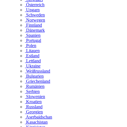
Österreich
Ungarn
Schweden
Norwegen
Finnland
Dänemark
Spanien
Portugal
Polen
Litauen
Estland
Lettland
Ukraine
Weißrussland
Bulgarien
Griechenland
Rumänien
Serbien
Slowenien
Kroatien
Russland
Georgien
Aserbaidschan
Kasachistan