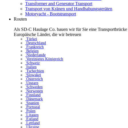
Transformer and Generator Transport
Transport von Kränen und Handhabungsgeräten
Motoryacht - Bootstransport
Routen
Als SD-C Haulage Co. bauen wir für Sie eine Transportbrücke 
Europäische Länder, die wir betreuen
Türkei
Deutschland
Frankreich
Belgien
Niederlande
Vereinigtes Königreich
Schweiz
Italien
Tschechien
Slowakei
Österreich
Ungarn
Schweden
Norwegen
Finnland
Dänemark
Spanien
Portugal
Polen
Litauen
Estland
Lettland
Ukraine